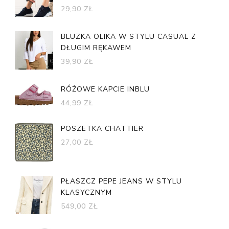
29,90
ZŁ
BLUZKA OLIKA W STYLU CASUAL Z
DŁUGIM RĘKAWEM
39,90
ZŁ
RÓŻOWE KAPCIE INBLU
44,99
ZŁ
POSZETKA CHATTIER
27,00
ZŁ
PŁASZCZ PEPE JEANS W STYLU
KLASYCZNYM
549,00
ZŁ