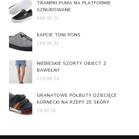
TRAMPKI PUMA NA PLATFORMIE
SZNUROWANE
489,00
ZŁ
KAPCIE TONI PONS
149,00
ZŁ
NIEBIESKIE SZORTY OBJECT Z
BAWEŁNY
119,99
ZŁ
GRANATOWE PÓŁBUTY DZIECIĘCE
KORNECKI NA RZEPY ZE SKÓRY
79,90
ZŁ