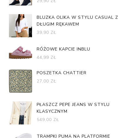
29,90
ZŁ
BLUZKA OLIKA W STYLU CASUAL Z
DŁUGIM RĘKAWEM
39,90
ZŁ
RÓŻOWE KAPCIE INBLU
44,99
ZŁ
POSZETKA CHATTIER
27,00
ZŁ
PŁASZCZ PEPE JEANS W STYLU
KLASYCZNYM
549,00
ZŁ
TRAMPKI PUMA NA PLATFORMIE