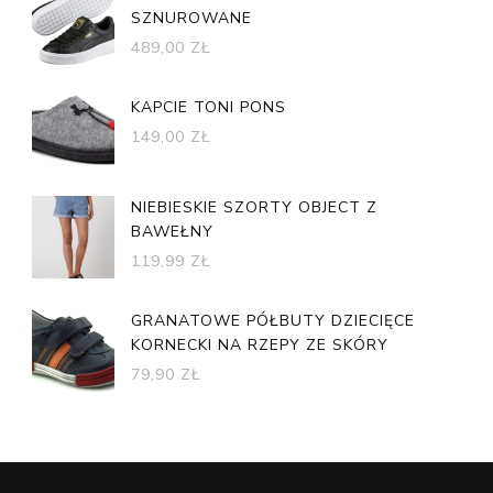
SZNUROWANE
489,00
ZŁ
KAPCIE TONI PONS
149,00
ZŁ
NIEBIESKIE SZORTY OBJECT Z
BAWEŁNY
119,99
ZŁ
GRANATOWE PÓŁBUTY DZIECIĘCE
KORNECKI NA RZEPY ZE SKÓRY
79,90
ZŁ