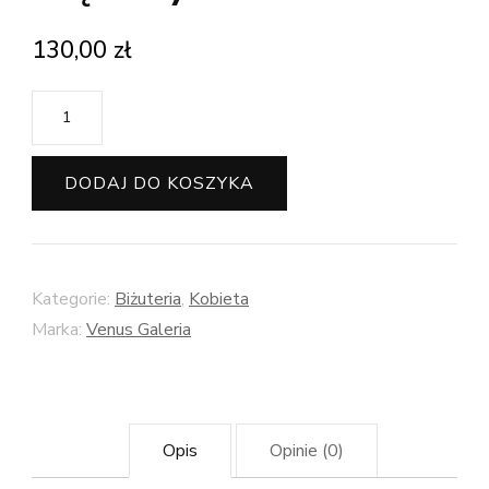
130,00
zł
ilość
Venus
Galeria
DODAJ DO KOSZYKA
Klipsy
srebrne
-
Kategorie:
Biżuteria
,
Kobieta
Klon
Marka:
Venus Galeria
brązowy
Opis
Opinie (0)