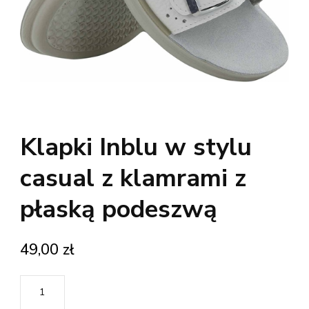
Klapki Inblu w stylu
casual z klamrami z
płaską podeszwą
49,00
zł
ilość
Klapki