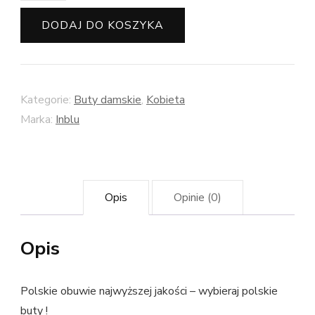
Inblu
DODAJ DO KOSZYKA
w
stylu
casual
Kategorie:
Buty damskie
,
Kobieta
z
Marka:
Inblu
klamrami
z
płaską
podeszwą
Opis
Opinie (0)
Opis
Polskie obuwie najwyższej jakości – wybieraj polskie
buty !