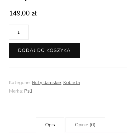
149,00
zł
ilość
Czarne
botki
DODAJ DO KOSZYKA
Ps1
lakierowane
na
Kategorie:
Buty damskie
,
Kobieta
zamek
Marka:
Ps1
na
platformie
Opis
Opinie (0)