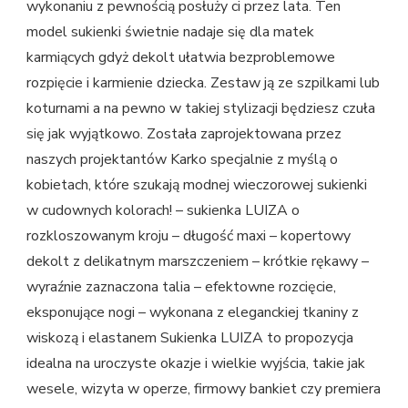
wykonaniu z pewnością posłuży ci przez lata. Ten
model sukienki świetnie nadaje się dla matek
karmiących gdyż dekolt ułatwia bezproblemowe
rozpięcie i karmienie dziecka. Zestaw ją ze szpilkami lub
koturnami a na pewno w takiej stylizacji będziesz czuła
się jak wyjątkowo. Została zaprojektowana przez
naszych projektantów Karko specjalnie z myślą o
kobietach, które szukają modnej wieczorowej sukienki
w cudownych kolorach! – sukienka LUIZA o
rozkloszowanym kroju – długość maxi – kopertowy
dekolt z delikatnym marszczeniem – krótkie rękawy –
wyraźnie zaznaczona talia – efektowne rozcięcie,
eksponujące nogi – wykonana z eleganckiej tkaniny z
wiskozą i elastanem Sukienka LUIZA to propozycja
idealna na uroczyste okazje i wielkie wyjścia, takie jak
wesele, wizyta w operze, firmowy bankiet czy premiera