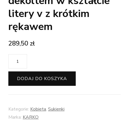
dekoltem w kształcie
litery v z krótkim
rękawem
289,50
zł
ilość
Czarna
sukienka
DODAJ DO KOSZYKA
KARKO
maxi
z
Kategorie:
Kobieta
,
Sukienki
dekoltem
Marka:
KARKO
w