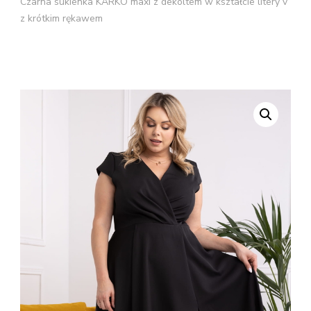
Czarna sukienka KARKO maxi z dekoltem w kształcie litery v
z krótkim rękawem