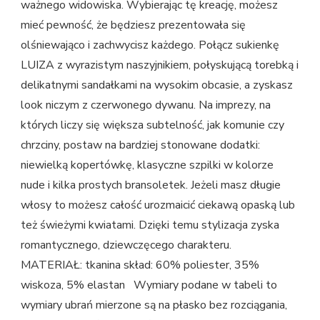
ważnego widowiska. Wybierając tę kreację, możesz
mieć pewność, że będziesz prezentowała się
olśniewająco i zachwycisz każdego. Połącz sukienkę
LUIZA z wyrazistym naszyjnikiem, połyskującą torebką i
delikatnymi sandałkami na wysokim obcasie, a zyskasz
look niczym z czerwonego dywanu. Na imprezy, na
których liczy się większa subtelność, jak komunie czy
chrzciny, postaw na bardziej stonowane dodatki:
niewielką kopertówkę, klasyczne szpilki w kolorze
nude i kilka prostych bransoletek. Jeżeli masz długie
włosy to możesz całość urozmaicić ciekawą opaską lub
też świeżymi kwiatami. Dzięki temu stylizacja zyska
romantycznego, dziewczęcego charakteru.
MATERIAŁ: tkanina skład: 60% poliester, 35%
wiskoza, 5% elastan Wymiary podane w tabeli to
wymiary ubrań mierzone są na płasko bez rozciągania,