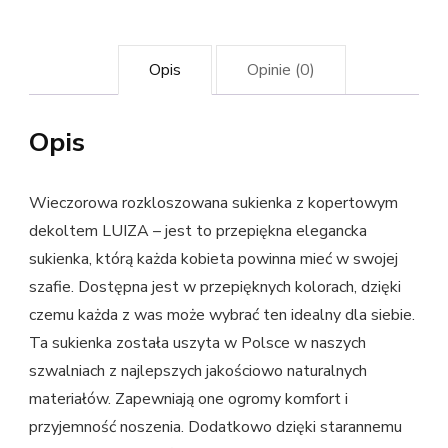
kształcie
litery
v
Opis
Opinie (0)
z
krótkim
Opis
rękawem
Wieczorowa rozkloszowana sukienka z kopertowym
dekoltem LUIZA – jest to przepiękna elegancka
sukienka, którą każda kobieta powinna mieć w swojej
szafie. Dostępna jest w przepięknych kolorach, dzięki
czemu każda z was może wybrać ten idealny dla siebie.
Ta sukienka została uszyta w Polsce w naszych
szwalniach z najlepszych jakościowo naturalnych
materiałów. Zapewniają one ogromy komfort i
przyjemność noszenia. Dodatkowo dzięki starannemu