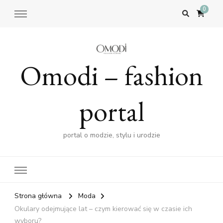
0
Omodi – fashion
portal
portal o modzie, stylu i urodzie
Strona główna
Moda
Okulary odejmujące lat – czym kierować się w czasie ich
wyboru?