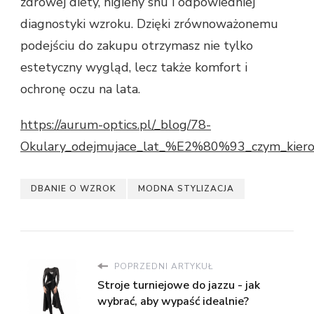
zdrowej diety, higieny snu i odpowiedniej
diagnostyki wzroku. Dzięki zrównoważonemu
podejściu do zakupu otrzymasz nie tylko
estetyczny wygląd, lecz także komfort i
ochronę oczu na lata.
https://aurum-optics.pl/_blog/78-
Okulary_odejmujace_lat_%E2%80%93_czym_kierow
DBANIE O WZROK
MODNA STYLIZACJA
POPRZEDNI ARTYKUŁ
Stroje turniejowe do jazzu - jak
wybrać, aby wypaść idealnie?