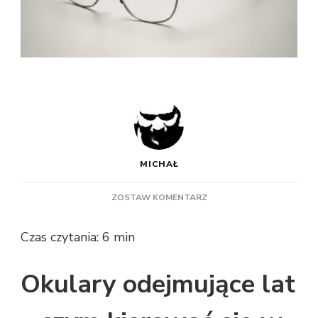
MICHAŁ
DO
ZOSTAW KOMENTARZ
OKULARY
ODEJMUJĄCE
Czas czytania:
6
min
LAT
–
CZYM
Okulary odejmujące lat
KIEROWAĆ
SIĘ
W